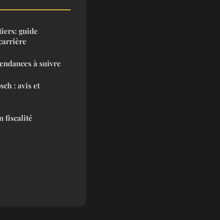
tiers: guide
carrière
tendances à suivre
ch : avis et
 fiscalité