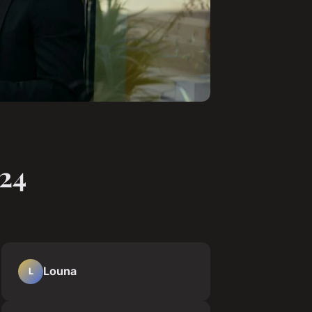
024
Louna
L