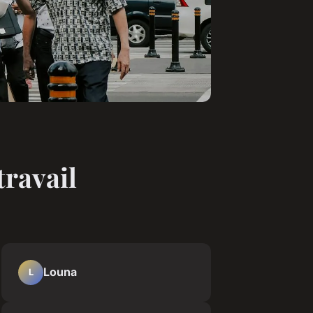
travail
Louna
L