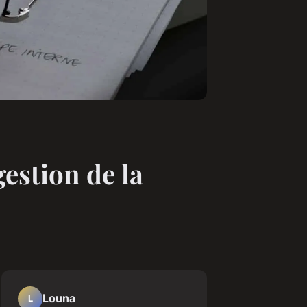
estion de la
Louna
L