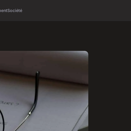
ment
Société