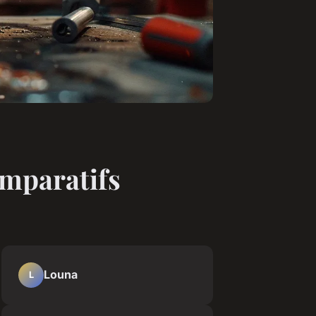
omparatifs
Louna
L