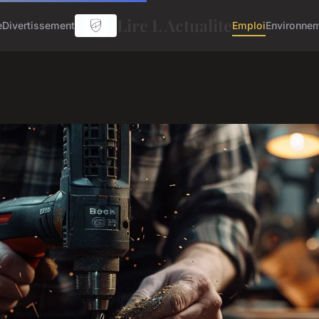
Lire L Actualite
e
Divertissement
Emploi
Environne