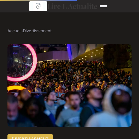
Lire L Actualite
Accueil
›
Divertissement
DIVERTISSEMENT