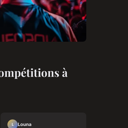
compétitions à
Louna
L