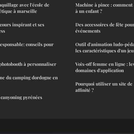
uillage avec l'école de
Machine à pince : comment 
étique à marseille
à un enfant ?
cours inspirant et ses
Des accessoires de fête pou
ess
événements
esponsable: conseils pour
Outil d'animation ludo-péda
les caractéristiques d'un je
photobooth à personnaliser
Voix-off femme en ligne : le
domaines d'application
me du camping dordogne en
Pourquoi utiliser un site de
affinité ?
 canyoning pyrénées