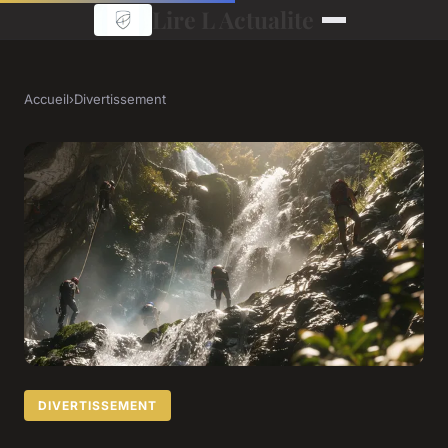
Lire L Actualite
Accueil
›
Divertissement
DIVERTISSEMENT