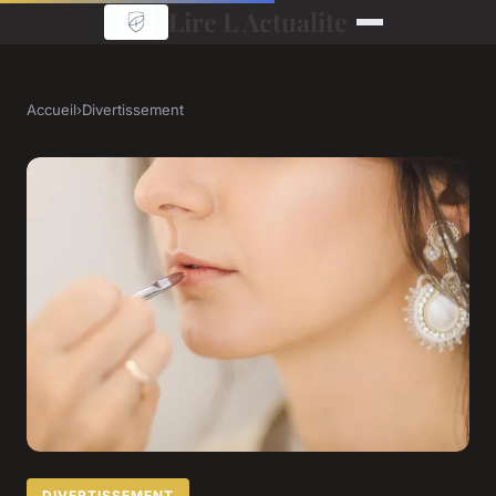
Lire L Actualite
Accueil
›
Divertissement
DIVERTISSEMENT