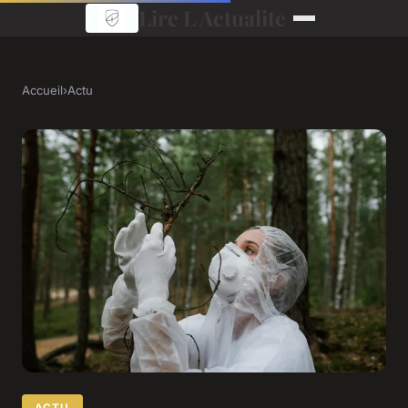
Lire L Actualite
Accueil
›
Actu
ACTU