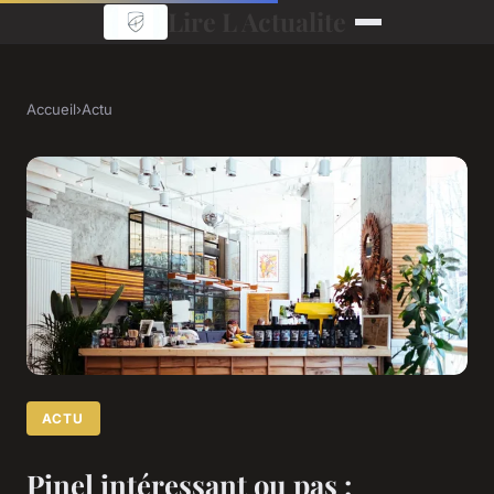
Lire L Actualite
Accueil
›
Actu
ACTU
Pinel intéressant ou pas :