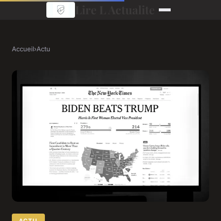
Lire L Actualite
Accueil
›
Actu
ACTU