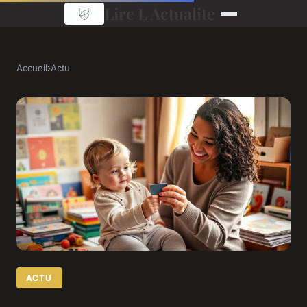
Lire L Actualite
Accueil
›
Actu
ACTU