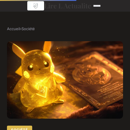
Lire L Actualite
Accueil
›
Société
SOCIÉTÉ