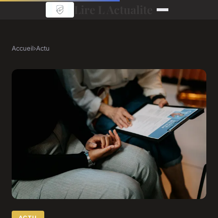
Lire L Actualite
Accueil
›
Actu
ACTU